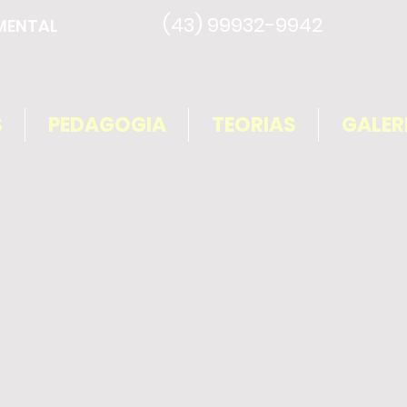
(43) 99932-9942
MENTAL
S
PEDAGOGIA
TEORIAS
GALER